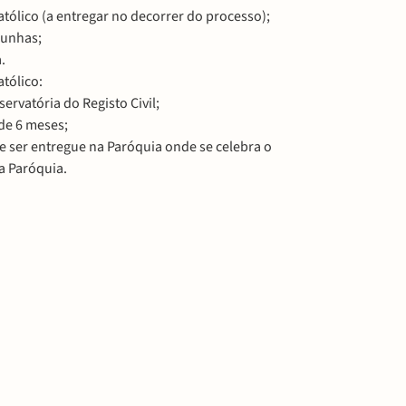
tólico (a entregar no decorrer do processo);
munhas;
.
tólico:
ervatória do Registo Civil;
de 6 meses;
 ser entregue na Paróquia onde se celebra o
a Paróquia.