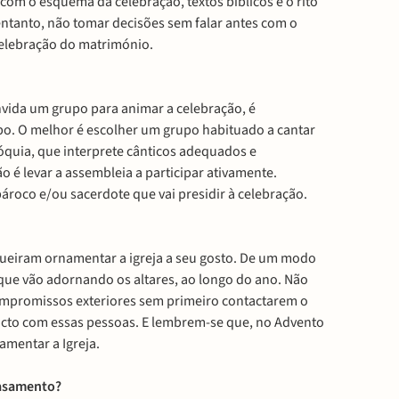
com o esquema da celebração, textos bíblicos e o rito
ntanto, não tomar decisões sem falar antes com o
 celebração do matrimónio.
vida um grupo para animar a celebração, é
po. O melhor é escolher um grupo habituado a cantar
aróquia, que interprete cânticos adequados e
o é levar a assembleia a participar ativamente.
ároco e/ou sacerdote que vai presidir à celebração.
queiram ornamentar a igreja a seu gosto. De um modo
 que vão adornando os altares, ao longo do ano. Não
mpromissos exteriores sem primeiro contactarem o
acto com essas pessoas. E lembrem-se que, no Advento
mentar a Igreja.
casamento?