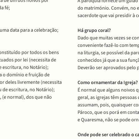
ia de um dos noivos por
A paróquia fornece um guião 
a fé;
do matrimónio. Convém, no e
sacerdote que vai presidir à
uma data para a celebração;
Há grupo coral?
Dado que muitas vezes se con
conveniente fazê-lo com tem
nstituído por todos os bens
na liturgia, se possível da p
uados por lei (necessita de
conhecidos já que a sua funçã
 escritura, no Notário);
Deverão ser aprovados pelo p
 o domínio e fruição de
r deles livremente (necessita
Como ornamentar da Igreja?
 de escritura, no Notário);
É normal que alguns noivos 
, (e normal), dos que não
geral, as igrejas têm pessoas
assumam, pois, quaisquer co
Pároco, que os porá em cont
e Quaresma, não se pode orna
Onde pode ser celebrado o 