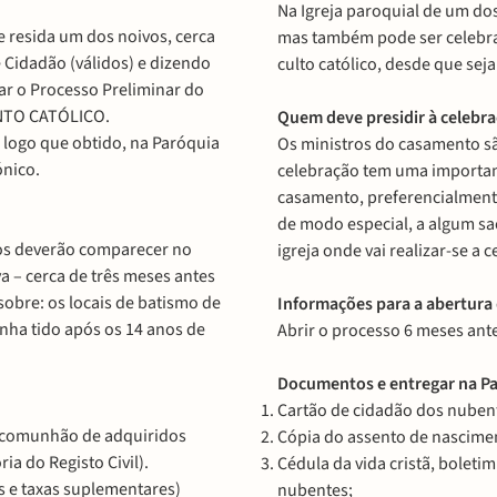
Na Igreja paroquial de um do
 resida um dos noivos, cerca
mas também pode ser celebra
 Cidadão (válidos) e dizendo
culto católico, desde que sej
r o Processo Preliminar do
ENTO CATÓLICO.
Quem deve presidir à celebr
, logo que obtido, na Paróquia
Os ministros do casamento sã
ónico.
celebração tem uma important
casamento, preferencialmente
de modo especial, a algum sa
vos deverão comparecer no
igreja onde vai realizar-se a 
a – cerca de três meses antes
obre: os locais de batismo de
Informações para a abertura
nha tido após os 14 anos de
Abrir o processo 6 meses ant
Documentos e entregar na Pa
Cartão de cidadão dos nuben
e comunhão de adquiridos
Cópia do assento de nascime
a do Registo Civil).
Cédula da vida cristã, bolet
 e taxas suplementares)
nubentes;