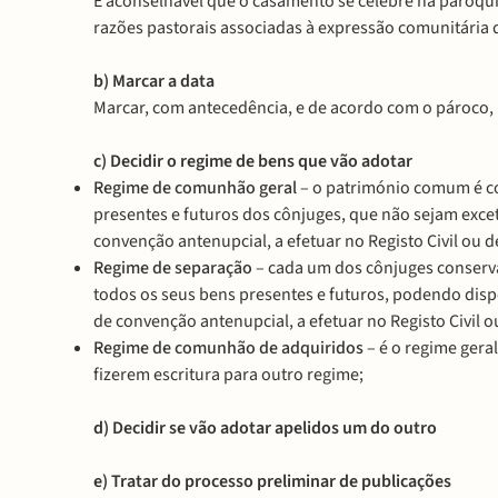
É aconselhável que o casamento se celebre na paróqu
razões pastorais associadas à expressão comunitária d
b) Marcar a data
Marcar, com antecedência, e de acordo com o pároco, 
c) Decidir o regime de bens que vão adotar
Regime de comunhão geral
– o património comum é co
presentes e futuros dos cônjuges, que não sejam excet
convenção antenupcial, a efetuar no Registo Civil ou de
Regime de separação
– cada um dos cônjuges conserva
todos os seus bens presentes e futuros, podendo dispo
de convenção antenupcial, a efetuar no Registo Civil ou
Regime de comunhão de adquiridos
– é o regime geral
fizerem escritura para outro regime;
d) Decidir se vão adotar apelidos um do outro
e) Tratar do processo preliminar de publicações